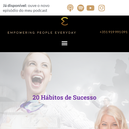
Skip
Já disponível:
ouve o novo
to
episódio do meu podcast
content
+351 919 991 091
20 Hábitos de Sucesso