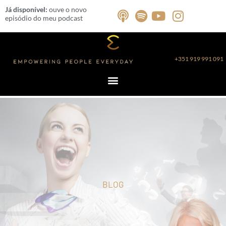
Skip
Já disponível:
ouve o novo
to
episódio do meu podcast
content
+351 919 991 091
BLOG