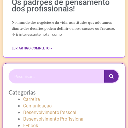
Os padrões de pensamento
dos profissionais!
𝐍𝐨 𝐦𝐮𝐧𝐝𝐨 𝐝𝐨𝐬 𝐧𝐞𝐠𝐨́𝐜𝐢𝐨𝐬 𝐞 𝐝𝐚 𝐯𝐢𝐝𝐚, 𝐚𝐬 𝐚𝐭𝐢𝐭𝐮𝐝𝐞𝐬 𝐪𝐮𝐞 𝐚𝐝𝐨𝐭𝐚𝐦𝐨𝐬
𝐝𝐢𝐚𝐧𝐭𝐞 𝐝𝐨𝐬 𝐝𝐞𝐬𝐚𝐟𝐢𝐨𝐬 𝐩𝐨𝐝𝐞𝐦 𝐝𝐞𝐟𝐢𝐧𝐢𝐫 𝐨 𝐧𝐨𝐬𝐬𝐨 𝐬𝐮𝐜𝐞𝐬𝐬𝐨 𝐨𝐮 𝐟𝐫𝐚𝐜𝐚𝐬𝐬𝐨.
🔸É interessante notar como
LER ARTIGO COMPLETO »
Procurar
Categorias
Carreira
Comunicação
Desenvolvimento Pessoal
Desenvolvimento Profissional
E-book