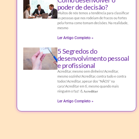
poder de decisão?
Muitos de nós temos a tendência para classificar
as pessoas que nos rodeiam de fracos ou fortes
pela forma como tomam decisões. Na realidade,
mesmo
Ler Artigo Completo »
5 Segredos do
desenvolvimento pessoal
e profissional
Acreditar, mesmo sem dinheiro!Acreditar,
mesmo sozinho!Acreditar, contra tudo e contra
todos!Acreditar, apesar dos “NÃOS” na
cara!Acreditar em ti, mesmo quando mais
ninguém o faz! 💪𝐀𝐜𝐫𝐞𝐝𝐢𝐭𝐚𝐫
Ler Artigo Completo »