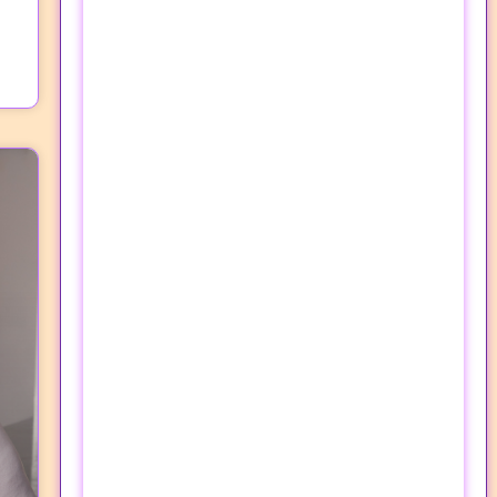
O meu Planner
Vencedor
PREÇO DE LANÇAMENTO, HOJE
ESPECIAL, POR €39,00 EUR